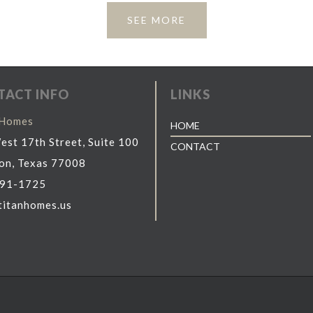
SEE MORE
TACT INFO
LINKS
 Homes
HOME
st 17th Street, Suite 100
CONTACT
on, Texas 77008
91-1725
titanhomes.us