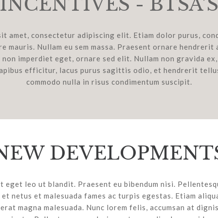
INCENTIVES - BTSA’
it amet, consectetur adipiscing elit. Etiam dolor purus, cond
re mauris. Nullam eu sem massa. Praesent ornare hendrerit 
 non imperdiet eget, ornare sed elit. Nullam non gravida ex,
apibus efficitur, lacus purus sagittis odio, et hendrerit tellu
commodo nulla in risus condimentum suscipit.
NEW DEVELOPMENT
 eget leo ut blandit. Praesent eu bibendum nisi. Pellentes
 et netus et malesuada fames ac turpis egestas. Etiam aliqu
cerat magna malesuada. Nunc lorem felis, accumsan at digniss