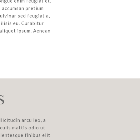
ongue enim feugiat et.
bi accumsan pretium
ulvinar sed feugiat a,
ilisis eu. Curabitur
 aliquet ipsum. Aenean
S
licitudin arcu leo, a
culis mattis odio ut
lentesque finibus elit