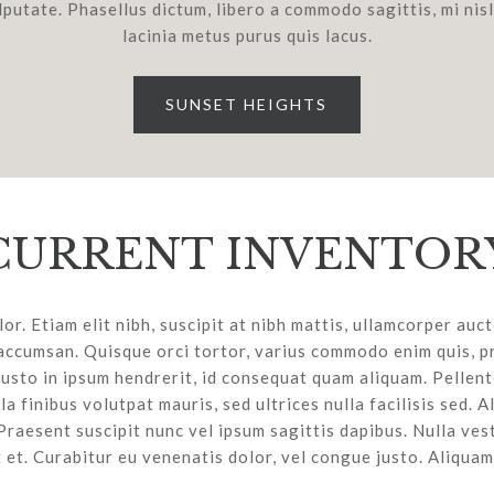
lputate. Phasellus dictum, libero a commodo sagittis, mi nis
lacinia metus purus quis lacus.
SUNSET HEIGHTS
CURRENT INVENTOR
r. Etiam elit nibh, suscipit at nibh mattis, ullamcorper auc
accumsan. Quisque orci tortor, varius commodo enim quis, p
usto in ipsum hendrerit, id consequat quam aliquam. Pellent
lla finibus volutpat mauris, sed ultrices nulla facilisis sed. A
Praesent suscipit nunc vel ipsum sagittis dapibus. Nulla vest
 et. Curabitur eu venenatis dolor, vel congue justo. Aliquam 