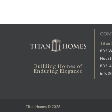
CON
Titan
802 We
Houst
832-4
Building Homes of
Enduring Elegance
info@
Titan Homes © 2026