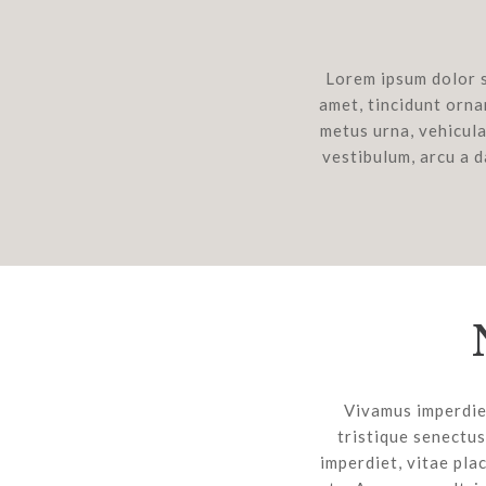
Lorem ipsum dolor s
amet, tincidunt orna
metus urna, vehicula
vestibulum, arcu a d
Vivamus imperdiet
tristique senectus
imperdiet, vitae pla