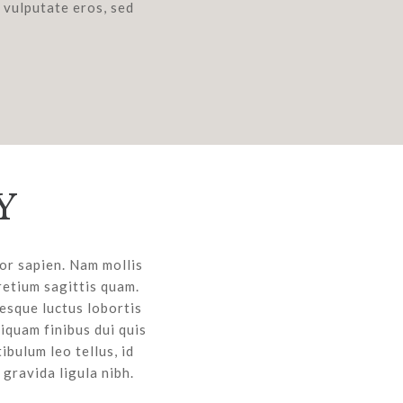
l vulputate eros, sed
Y
tor sapien. Nam mollis
retium sagittis quam.
esque luctus lobortis
liquam finibus dui quis
ibulum leo tellus, id
gravida ligula nibh.