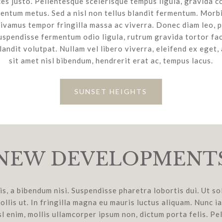
ces justo. Pellentesque scelerisque tempus ligula, gravida c
entum metus. Sed a nisl non tellus blandit fermentum. Mor
vamus tempor fringilla massa ac viverra. Donec diam leo, p
Suspendisse fermentum odio ligula, rutrum gravida tortor fac
landit volutpat. Nullam vel libero viverra, eleifend ex eget,
sit amet nisl bibendum, hendrerit erat ac, tempus lacus.
SUNSET HEIGHTS
NEW DEVELOPMENT
s, a bibendum nisi. Suspendisse pharetra lobortis dui. Ut sol
llis ut. In fringilla magna eu mauris luctus aliquam. Nunc ia
sl enim, mollis ullamcorper ipsum non, dictum porta felis. Pel