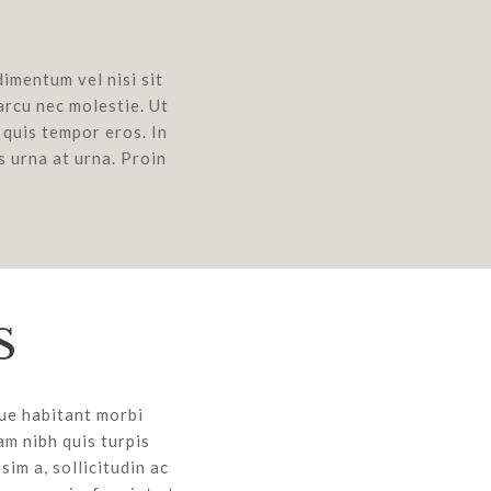
S
imentum vel nisi sit
arcu nec molestie. Ut
 quis tempor eros. In
s urna at urna. Proin
S
que habitant morbi
am nibh quis turpis
im a, sollicitudin ac