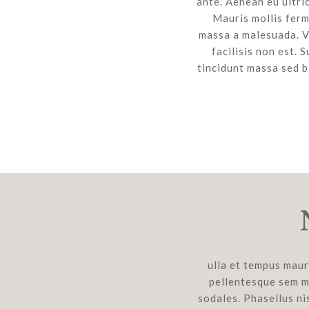
ante. Aenean eu ultri
Mauris mollis ferm
massa a malesuada. Vi
facilisis non est. 
tincidunt massa sed b
ulla et tempus mauri
pellentesque sem mo
sodales. Phasellus ni